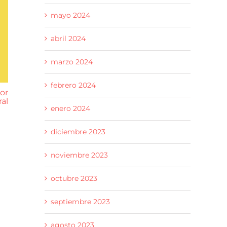
mayo 2024
abril 2024
marzo 2024
febrero 2024
or
Hozono Global consigue 447
La Univer
al
certificaciones PREAR para
reúne al
enero 2024
profesionales del área de
agroalime
limpieza
cátedra sob
y agricultu
18 junio 2026
diciembre 2023
29 mayo 202
noviembre 2023
octubre 2023
septiembre 2023
agosto 2023