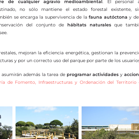
bre de cualquier agravio medioambiental
. El personal a
stinado, no sólo mantiene el estado forestal existente, s
mbién se encarga la supervivencia de la
fauna autóctona
y de
nservación del conjunto de
hábitats naturales
que tambi
see.
estales, mejoran la eficiencia energética, gestionan la prevenc
cturas y por un correcto uso del parque por parte de los usuario
sa asumirán además la tarea de
programar actividades
y
accio
ría de Fomento, Infraestructuras y Ordenación del Territorio