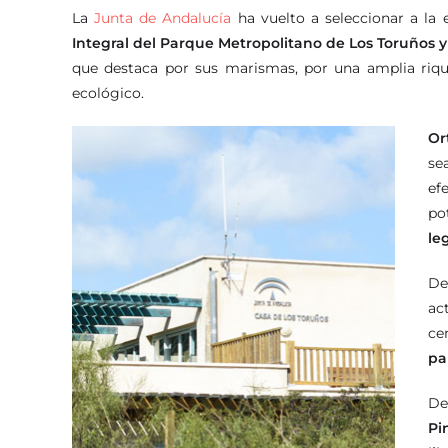
La
Junta de Andalucía
ha vuelto a seleccionar a la
Integral del Parque Metropolitano de Los Toruños y
que destaca por sus marismas, por una amplia rique
ecológico.
Or
se
ef
po
le
De
ac
ce
pa
De
Pi