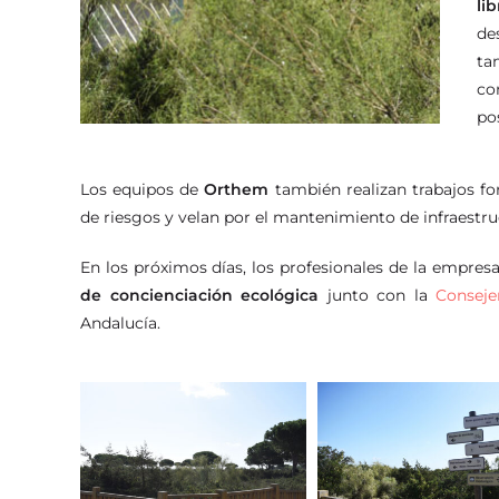
li
de
ta
co
po
Los equipos de
Orthem
también realizan trabajos for
de riesgos y velan por el mantenimiento de infraestru
En los próximos días, los profesionales de la empre
de concienciación ecológica
junto con la
Conseje
Andalucía.