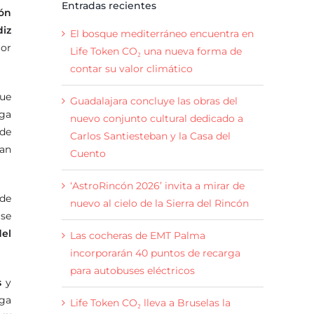
Entradas recientes
ión
diz
El bosque mediterráneo encuentra en
lor
Life Token CO₂ una nueva forma de
contar su valor climático
que
Guadalajara concluye las obras del
aga
nuevo conjunto cultural dedicado a
 de
Carlos Santiesteban y la Casa del
ran
Cuento
‘AstroRincón 2026’ invita a mirar de
 de
nuevo al cielo de la Sierra del Rincón
 se
el
Las cocheras de EMT Palma
incorporarán 40 puntos de recarga
para autobuses eléctricos
s
y
nga
Life Token CO₂ lleva a Bruselas la