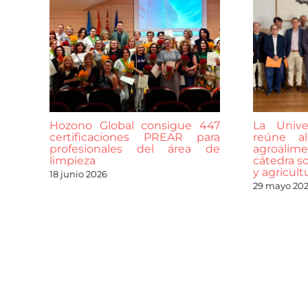
Hozono Global consigue 447
La Unive
certificaciones PREAR para
reúne al
profesionales del área de
agroalime
limpieza
cátedra so
y agricult
18 junio 2026
29 mayo 20