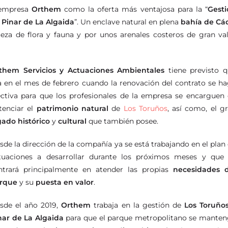
 empresa
Orthem
como la oferta más ventajosa para la “
Gest
 Pinar de La Algaida
”. Un enclave natural en plena
bahía de Cá
za de flora y fauna y por unos arenales costeros de gran va
them Servicios y Actuaciones Ambientales
tiene previsto 
a en el mes de febrero cuando la renovación del contrato se h
ectiva para que los profesionales de la empresa se encarguen
tenciar el
patrimonio natural
de
Los Toruños
, así como, el g
gado histórico
y
cultural
que también posee.
sde la dirección de la compañía ya se está trabajando en el plan
tuaciones a desarrollar durante los próximos meses y que
ntrará principalmente en atender las propias
necesidades d
rque
y su
puesta en valor
.
sde el año 2019,
Orthem
trabaja en la gestión de
Los Toruño
nar de La Algaida
para que el parque metropolitano se mante