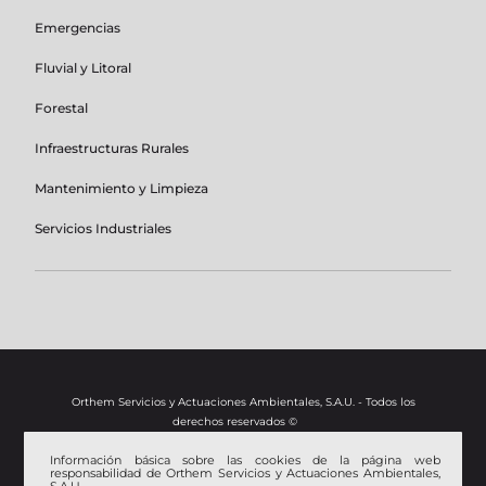
Emergencias
Fluvial y Litoral
Forestal
Infraestructuras Rurales
Mantenimiento y Limpieza
Servicios Industriales
Orthem Servicios y Actuaciones Ambientales, S.A.U. - Todos los
derechos reservados ©
Información básica sobre las cookies de la página web
Aviso Legal
responsabilidad de Orthem Servicios y Actuaciones Ambientales,