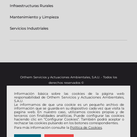
Infraestructuras Rurales
Mantenimiento y Limpieza
Servicios Industriales
Orthem Servicios y Actuaciones Ambientales, S.A.U. - Todos los
derechos reservados ©
Información básica sobre las cookies de la página web
Aviso Legal
responsabilidad de Orthem Servicios y Actuaciones Ambientales,
S.A.U.
Política de privacidad
Le informamos de que una cookie es un pequeño archivo de
Política de Gestión Ambiental, de Calidad y Seguridad y Salud
información que se guarda en su dispositivo cada vez que visita la
pagina web. En nuestro caso, utilizamos cookies propias y de
en el Trabajo
terceros con finalidades analíticas. Puede configurar las cookies
Certificado EMAS
haciendo clic en “Configurar Cookies”. También podrá aceptar o
rechazar las cookies pulsando en los botones correspondientes.
ISO 9001
Para más información consulte la
Política de Cookies
.
ISO 14001
OHSAS 18001