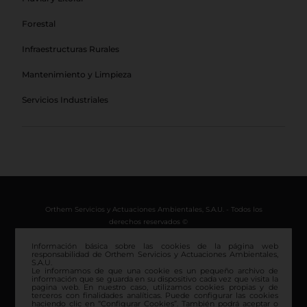
Forestal
Infraestructuras Rurales
Mantenimiento y Limpieza
Servicios Industriales
Orthem Servicios y Actuaciones Ambientales, S.A.U. - Todos los
derechos reservados ©
Información básica sobre las cookies de la página web
Aviso Legal
responsabilidad de Orthem Servicios y Actuaciones Ambientales,
S.A.U.
Política de privacidad
Le informamos de que una cookie es un pequeño archivo de
Política de Gestión Ambiental, de Calidad y Seguridad y Salud
información que se guarda en su dispositivo cada vez que visita la
pagina web. En nuestro caso, utilizamos cookies propias y de
en el Trabajo
terceros con finalidades analíticas. Puede configurar las cookies
Certificado EMAS
haciendo clic en “Configurar Cookies”. También podrá aceptar o