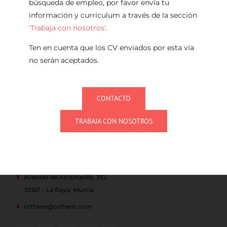
búsqueda de empleo, por favor envía tu
información y currículum a través de la sección
'Trabaja con nosotros'
.
Ten en cuenta que los CV enviados por esta vía
no serán aceptados.
CONTACTO
TRABAJA CON NOSOTROS
968 350 034
(+34)
Avenida de Alcantarilla, 351.
30167 - La Raya. Murcia
orthem@orthem.com