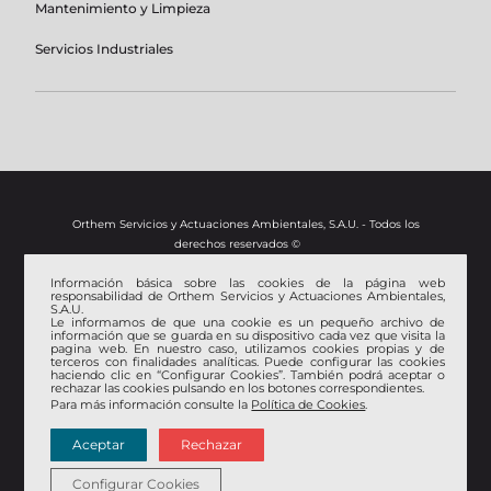
Mantenimiento y Limpieza
Servicios Industriales
Orthem Servicios y Actuaciones Ambientales, S.A.U. - Todos los
derechos reservados ©
Información básica sobre las cookies de la página web
Aviso Legal
responsabilidad de Orthem Servicios y Actuaciones Ambientales,
S.A.U.
Política de privacidad
Le informamos de que una cookie es un pequeño archivo de
Política de Gestión Ambiental, de Calidad y Seguridad y Salud
información que se guarda en su dispositivo cada vez que visita la
pagina web. En nuestro caso, utilizamos cookies propias y de
en el Trabajo
terceros con finalidades analíticas. Puede configurar las cookies
Certificado EMAS
haciendo clic en “Configurar Cookies”. También podrá aceptar o
rechazar las cookies pulsando en los botones correspondientes.
ISO 9001
Para más información consulte la
Política de Cookies
.
ISO 14001
OHSAS 18001
Aceptar
Rechazar
Configurar Cookies