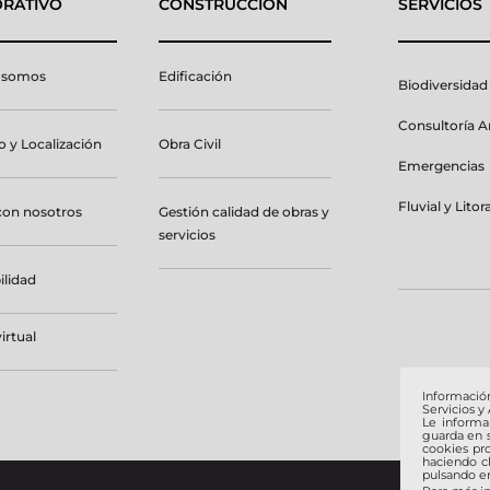
RATIVO
CONSTRUCCIÓN
SERVICIOS
 somos
Edificación
Biodiversidad
Consultoría 
 y Localización
Obra Civil
Emergencias
Fluvial y Litora
con nosotros
Gestión calidad de obras y
servicios
ilidad
irtual
Informació
Servicios y
Le inform
guarda en s
cookies pro
haciendo c
pulsando en