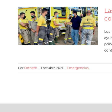
La
co
Los 
ayud
prin
cont
Por
Orthem
|
1 octubre 2021
|
Emergencias