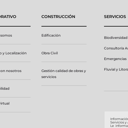
RATIVO
CONSTRUCCIÓN
SERVICIOS
 somos
Edificación
Biodiversidad
Consultoría 
 y Localización
Obra Civil
Emergencias
Fluvial y Litora
con nosotros
Gestión calidad de obras y
servicios
ilidad
irtual
Informació
Servicios y
Le inform