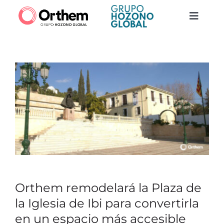
Saltar
al
Toggle
contenido
Naviga
Quiénes somos
Construcción
Servicios
Actualidad
Contacto
Orthem remodelará la Plaza de
la Iglesia de Ibi para convertirla
Trabaja con nosotros
en un espacio más accesible