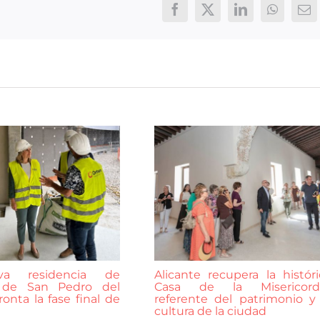
Facebook
X
LinkedIn
WhatsAp
Co
ele
a residencia de
Alicante recupera la históri
 de San Pedro del
Casa de la Misericordi
ronta la fase final de
referente del patrimonio y 
cultura de la ciudad