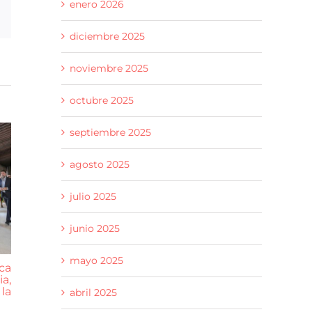
enero 2026
p
rreo
ctrónico
diciembre 2025
noviembre 2025
octubre 2025
septiembre 2025
agosto 2025
julio 2025
junio 2025
mayo 2025
ca
Guadalajara concluye las obras
La nuev
a,
del nuevo conjunto cultural
mayores 
la
dedicado a Carlos
Pinatar afr
abril 2025
Santiesteban y la Casa del
las obras