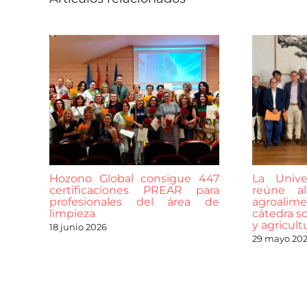
Hozono Global consigue 447
La Unive
certificaciones PREAR para
reúne al
profesionales del área de
agroalime
limpieza
cátedra so
y agricult
18 junio 2026
29 mayo 20