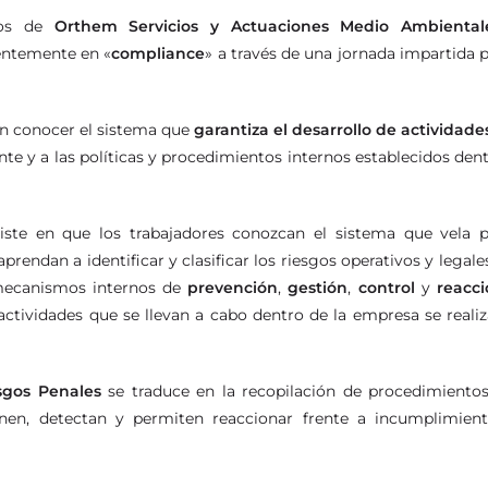
dios de
Orthem Servicios y Actuaciones Medio Ambiental
ientemente en «
compliance
» a través de una jornada impartida 
ron conocer el sistema que
garantiza el desarrollo de actividade
e y a las políticas y procedimientos internos establecidos den
siste en que los trabajadores conozcan el sistema que vela 
rendan a identificar y clasificar los riesgos operativos y legale
 mecanismos internos de
prevención
,
gestión
,
control
y
reacc
 actividades que se llevan a cabo dentro de la empresa se reali
sgos Penales
se traduce en la recopilación de procedimiento
enen, detectan y permiten reaccionar frente a incumplimien