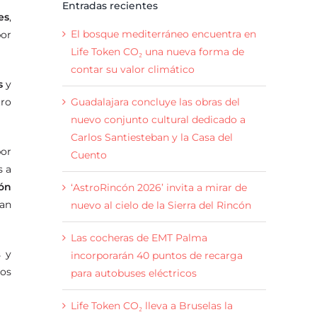
Entradas recientes
es
,
El bosque mediterráneo encuentra en
por
Life Token CO₂ una nueva forma de
contar su valor climático
s
y
tro
Guadalajara concluye las obras del
nuevo conjunto cultural dedicado a
Carlos Santiesteban y la Casa del
por
Cuento
s a
ión
‘AstroRincón 2026’ invita a mirar de
zan
nuevo al cielo de la Sierra del Rincón
Las cocheras de EMT Palma
s y
incorporarán 40 puntos de recarga
tos
para autobuses eléctricos
Life Token CO₂ lleva a Bruselas la