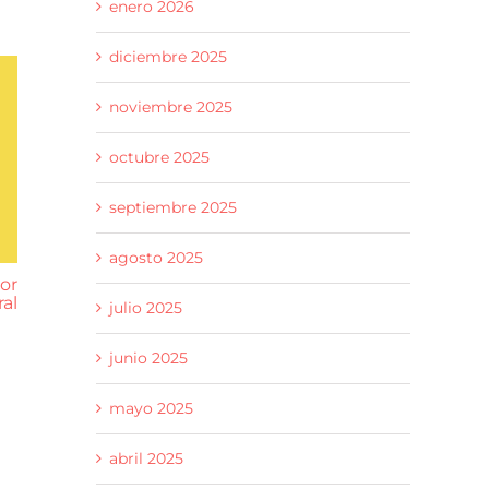
enero 2026
diciembre 2025
noviembre 2025
octubre 2025
septiembre 2025
agosto 2025
or
Hozono Global consigue 447
La Univer
al
certificaciones PREAR para
reúne al
julio 2025
profesionales del área de
agroalime
limpieza
cátedra sob
y agricultu
junio 2025
18 junio 2026
29 mayo 202
mayo 2025
abril 2025