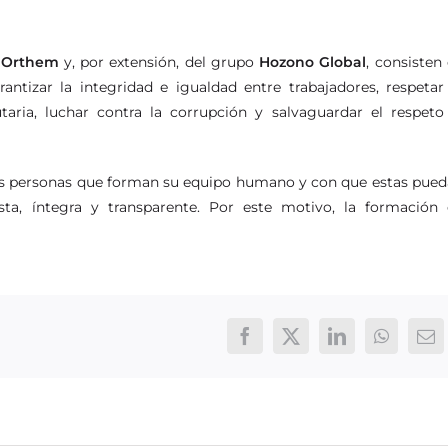
e
Orthem
y, por extensión, del grupo
Hozono Global
, consisten
antizar la integridad e igualdad entre trabajadores, respetar
utaria, luchar contra la corrupción y salvaguardar el respeto
as personas que forman su equipo humano y con que estas pue
ta, íntegra y transparente. Por este motivo, la formación
Facebook
X
LinkedIn
WhatsAp
Co
ele