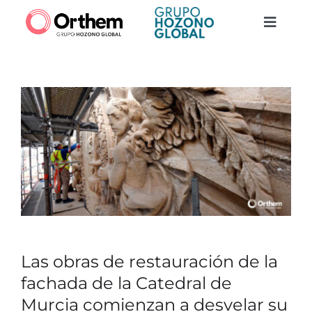
Saltar
al
Toggle
contenido
Naviga
Quiénes somos
Construcción
Servicios
Actualidad
Contacto
Las obras de restauración de la
fachada de la Catedral de
Trabaja con nosotros
Murcia comienzan a desvelar su