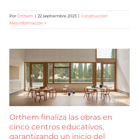
Por
Orthem
|
22 septiembre 2023
|
Construcción
Más información
Orthem finaliza las obras en
cinco centros educativos,
garantizando un inicio del