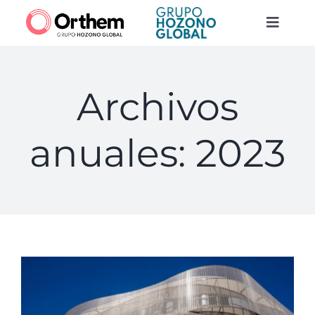
Saltar
al
Toggle
contenido
Naviga
Quiénes somos
Archivos
Construcción
anuales:
2023
Servicios
Actualidad
Contacto
Trabaja con nosotros