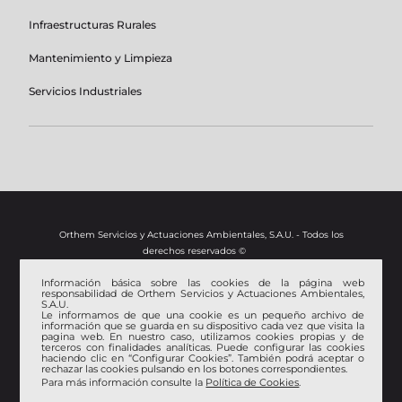
Infraestructuras Rurales
Mantenimiento y Limpieza
Servicios Industriales
Orthem Servicios y Actuaciones Ambientales, S.A.U. - Todos los
derechos reservados ©
Información básica sobre las cookies de la página web
Aviso Legal
responsabilidad de Orthem Servicios y Actuaciones Ambientales,
S.A.U.
Política de privacidad
Le informamos de que una cookie es un pequeño archivo de
Política de Gestión Ambiental, de Calidad y Seguridad y Salud
información que se guarda en su dispositivo cada vez que visita la
pagina web. En nuestro caso, utilizamos cookies propias y de
en el Trabajo
terceros con finalidades analíticas. Puede configurar las cookies
Certificado EMAS
haciendo clic en “Configurar Cookies”. También podrá aceptar o
rechazar las cookies pulsando en los botones correspondientes.
ISO 9001
Para más información consulte la
Política de Cookies
.
ISO 14001
OHSAS 18001