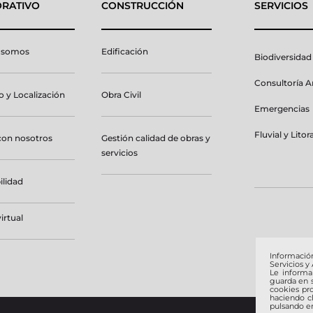
RATIVO
CONSTRUCCIÓN
SERVICIOS
 somos
Edificación
Biodiversidad
Consultoría 
 y Localización
Obra Civil
Emergencias
Fluvial y Litora
con nosotros
Gestión calidad de obras y
servicios
ilidad
irtual
Informació
Servicios y
Le inform
guarda en s
cookies pro
haciendo c
pulsando en