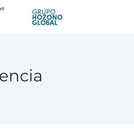
ad
lencia