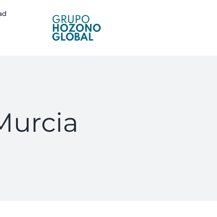
ad
Murcia