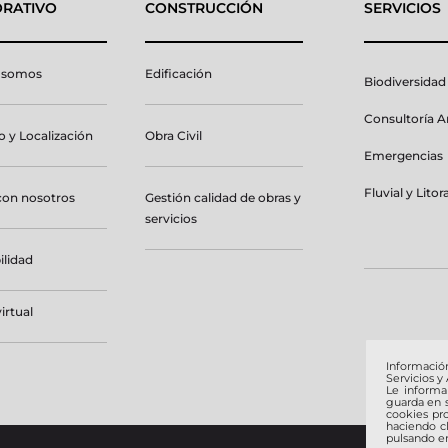
RATIVO
CONSTRUCCIÓN
SERVICIOS
 somos
Edificación
Biodiversidad
Consultoría 
 y Localización
Obra Civil
Emergencias
Fluvial y Litora
con nosotros
Gestión calidad de obras y
servicios
ilidad
irtual
Informació
Servicios y
Le inform
guarda en s
cookies pro
haciendo c
pulsando en