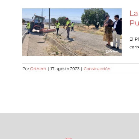
La
Pu
El P
carr
Por
Orthem
|
17 agosto 2023
|
Construcción